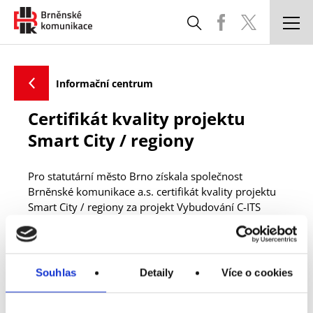
DOPRAVNÍ SITUACE
Zpět
Informační centrum
PARKOVÁNÍ A ODTAŽENÁ VOZIDLA
Certifikát kvality projektu
SPRÁVA A ÚDRŽBA KOMUNIKACÍ
Smart City / regiony
STAVBY
Pro statutární město Brno získala společnost
CHYTRÉ MĚSTO
Brněnské komunikace a.s. certifikát kvality projektu
Smart City / regiony za projekt Vybudování C-ITS
KOORDINACE UZAVÍREK
systému ve městě Brně.
ČASTÉ DOTAZY
Souhlas
Detaily
Více o cookies
POTŘEBUJI SI VYŘÍDIT