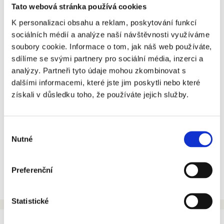
INFORMAČNÍ CENTRUM
Tato webová stránka používá cookies
K personalizaci obsahu a reklam, poskytování funkcí
O NÁS
sociálních médií a analýze naší návštěvnosti využíváme
soubory cookie. Informace o tom, jak náš web používáte,
NAŠE PROJEKTY
sdílíme se svými partnery pro sociální média, inzerci a
analýzy. Partneři tyto údaje mohou zkombinovat s
KARIÉRA
dalšími informacemi, které jste jim poskytli nebo které
získali v důsledku toho, že používáte jejich služby.
NABÍZENÉ SLUŽBY
KONTAKTY
Výběr
Ke stažení
Nutné
souhlasu
EN
CZ
cert_kvalit_cits.pdf
Preferenční
D
Statistické
Copyright © Brněnské komunikace a.s., 1995–2026.