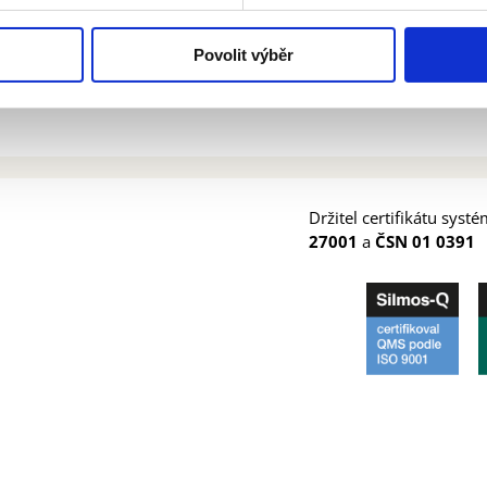
Správa a údržba světelné signalizace
Povolit výběr
Držitel certifikátu syst
27001
a
ČSN 01 0391