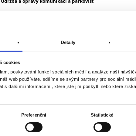
Údržba a opravy komunikací a parkovišť
Svislé a vodorovné značení
Detaily
Pronájem parkovacích míst v parkovacích domech
á cookies
Pronájem pozemků a nebytových prostor
klam, poskytování funkcí sociálních médií a analýze naší návšt
 náš web používáte, sdílíme se svými partnery pro sociální média
Inženýrská činnost ve výstavbě
 s dalšími informacemi, které jste jim poskytli nebo které získa
Správa a provoz parkovišť, zádržných systémů a dohledov
Preferenční
Statistické
Geodetické práce