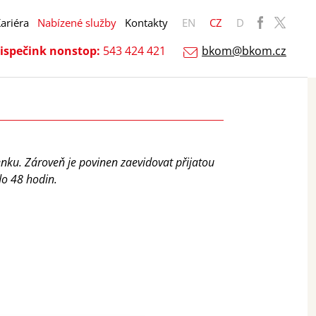
ariéra
Nabízené služby
Kontakty
EN
CZ
D
ispečink nonstop:
543 424 421
bkom@bkom.cz
enku. Zároveň je povinen zaevidovat přijatou
do 48 hodin.