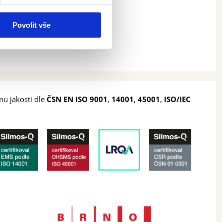
Povolit vše
ému jakosti dle
ČSN EN ISO 9001
,
14001
,
45001
,
ISO/IEC