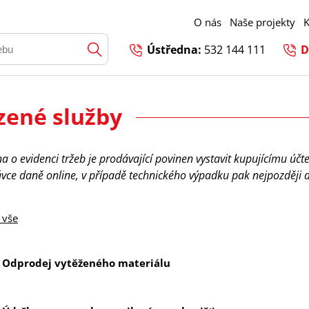
O nás
Naše projekty
K
Ústředna:
532 144 111
D
zené služby
a o evidenci tržeb je prodávající povinen vystavit kupujícímu účt
ávce daně online, v případě technického výpadku pak nejpozději 
 vše
Odprodej vytěženého materiálu