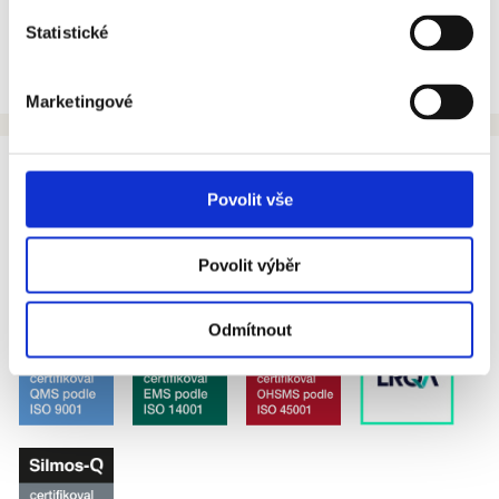
Statistické
Certifikát_ČSN_ 01 0391.pdf
Marketingové
Copyright © Brněnské komunikace a.s., 1995–2026.
Brněnské komunikace a.s. na Facebooku
Povolit vše
Brněnské komunikace a.s. na síti X
Sledujte plánované blokové čištění v Brně
Povolit výběr
Držitel certifikátu systému jakosti dle
ČSN EN ISO 9001
,
14001
,
45001
,
ISO/IEC 27001
a
ČSN 01 0391
Odmítnout