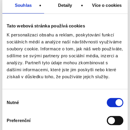
INFORMAČNÍ CENTRUM
Souhlas
Detaily
Více o cookies
O NÁS
Tato webová stránka používá cookies
NAŠE PROJEKTY
K personalizaci obsahu a reklam, poskytování funkcí
KARIÉRA
sociálních médií a analýze naší návštěvnosti využíváme
soubory cookie. Informace o tom, jak náš web používáte,
NABÍZENÉ SLUŽBY
sdílíme se svými partnery pro sociální média, inzerci a
analýzy. Partneři tyto údaje mohou zkombinovat s
KONTAKTY
dalšími informacemi, které jste jim poskytli nebo které
získali v důsledku toho, že používáte jejich služby.
EN
CZ
Výběr
Nutné
souhlasu
D
Preferenční
Ke stažení