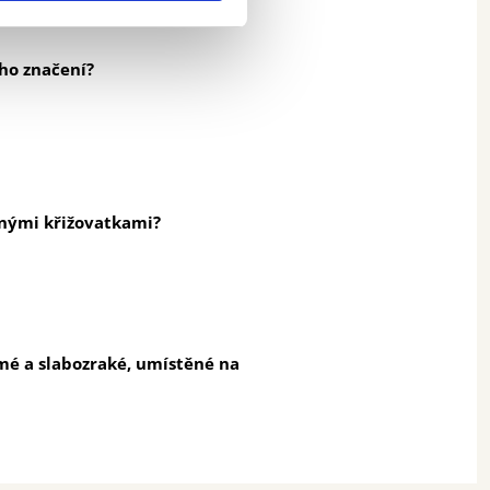
ho značení?
enými křižovatkami?
omé a slabozraké, umístěné na