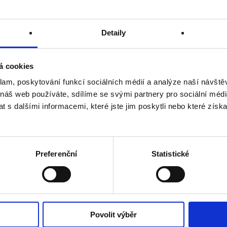
Kdy máme úřední hodiny pro styk s veřejností?
Detaily
Co je to kauce v souvislosti se ZUK?
á cookies
Jaký je postup při odstraňování vozidel z komunikací, kte
klam, poskytování funkcí sociálních médií a analýze naší návšt
více jak 6 měsíců?
 náš web používáte, sdílíme se svými partnery pro sociální média
 s dalšími informacemi, které jste jim poskytli nebo které získa
Jak se rozhoduje o délce svitu zelené na semaforu pro cho
Proč se na některých křižovatkách vždy nerozsvítí vyklizov
Preferenční
Statistické
Kde je možné nahlásit závadu na dopravním značení?
Povolit výběr
Co je to ochranná lhůta komunikace?