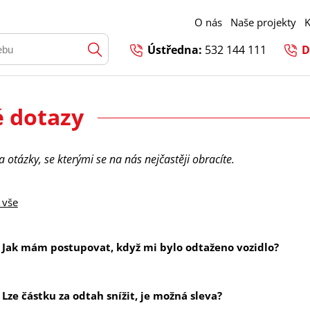
O nás
Naše projekty
K
Ústředna:
532 144 111
D
é dotazy
 otázky, se kterými se na nás nejčastěji obracíte.
 vše
Jak mám postupovat, když mi bylo odtaženo vozidlo?
Lze částku za odtah snížit, je možná sleva?