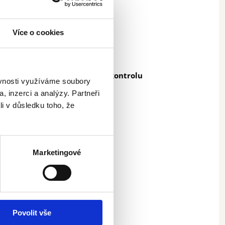
Více o cookies
rá mají neplatnou technickou kontrolu
ěvnosti využíváme soubory
, inzerci a analýzy. Partneři
li v důsledku toho, že
dce?
ací šipka?
Marketingové
Povolit vše