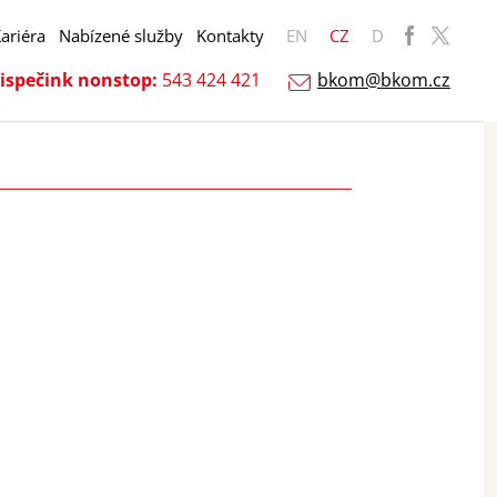
ariéra
Nabízené služby
Kontakty
EN
CZ
D
ispečink nonstop:
543 424 421
bkom@bkom.cz