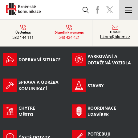
DOPRAVNÍ SITUACE
E-mail:
Ústředna:
Dispečink nonstop:
bkom@bkom.cz
532 144 111
543 424 421
PARKOVÁNÍ A
ODTAŽENÁ VOZIDLA
PARKOVÁNÍ A
DOPRAVNÍ SITUACE
SPRÁVA A ÚDRŽBA
ODTAŽENÁ VOZIDLA
KOMUNIKACÍ
STAVBY
SPRÁVA A ÚDRŽBA
STAVBY
KOMUNIKACÍ
CHYTRÉ
MĚSTO
CHYTRÉ
KOORDINACE
MĚSTO
UZAVÍREK
KOORDINACE UZAVÍREK
ČASTÉ DOTAZY
POTŘEBUJI
ČASTÉ DOTAZY