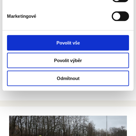
Marketingové
Povolit vše
26. 2. 2026
Povolit výběr
Z centra na nové nádraží bulvárem. Stavba jeho severní
části začíná
Odmítnout
Více zde