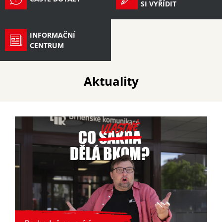
SI VYŘÍDIT
POTŘEBUJI
SI VYŘÍDIT
INFORMAČNÍ
INFORMAČNÍ
CENTRUM
CENTRUM
O NÁS
Aktuality
NAŠE PROJEKTY
KARIÉRA
NABÍZENÉ SLUŽBY
KONTAKTY
EN
CZ