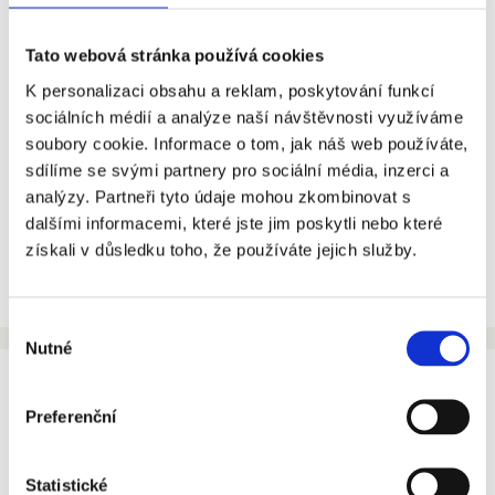
Tato webová stránka používá cookies
K personalizaci obsahu a reklam, poskytování funkcí
sociálních médií a analýze naší návštěvnosti využíváme
soubory cookie. Informace o tom, jak náš web používáte,
14. 5. 2026
sdílíme se svými partnery pro sociální média, inzerci a
Chytré sloupky už hlídají 13 lokalit v centru Brna.
analýzy. Partneři tyto údaje mohou zkombinovat s
Záchranářům a hasičům zrychlují průjezd díky 5G a C-
dalšími informacemi, které jste jim poskytli nebo které
ITS
získali v důsledku toho, že používáte jejich služby.
Více zde
Výběr
Nutné
souhlasu
Preferenční
Statistické