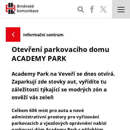
DOPRAVNÍ SITUACE
Zpět
Informační centrum
PARKOVÁNÍ A ODTAŽENÁ VOZIDLA
Otevření parkovacího domu
SPRÁVA A ÚDRŽBA KOMUNIKACÍ
ACADEMY PARK
STAVBY
Academy Park na Veveří se dnes otvírá.
CHYTRÉ MĚSTO
Zaparkují zde stovky aut, vyřídíte tu
záležitosti týkající se modrých zón a
KOORDINACE UZAVÍREK
osvěží vás zeleň
ČASTÉ DOTAZY
Celkem 606 míst pro auta a nové
administrativní prostory pro vyřizování
POTŘEBUJI SI VYŘÍDIT
parkovacích a vjezdových oprávnění nabízí
parkovací dům Academy Park s přilehlým