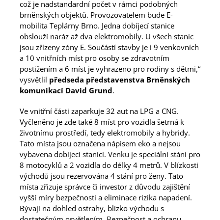
což je nadstandardní počet v rámci podobných
brněnských objektů. Provozovatelem bude E-
mobilita Teplárny Brno. Jedna dobíjecí stanice
obslouží naráz až dva elektromobily. U všech stanic
jsou zřízeny zóny E. Součástí stavby je i 9 venkovních
a 10 vnitřních míst pro osoby se zdravotním
postižením a 6 míst je vyhrazeno pro rodiny s dětmi,“
vysvětlil
předseda představenstva Brněnských
komunikací David Grund
.
Ve vnitřní části zaparkuje 32 aut na LPG a CNG.
Vyčleněno je zde také 8 míst pro vozidla šetrná k
životnímu prostředí, tedy elektromobily a hybridy.
Tato místa jsou označena nápisem eko a nejsou
vybavena dobíjecí stanicí. Venku je speciální stání pro
8 motocyklů a 2 vozidla do délky 4 metrů. V blízkosti
východů jsou rezervována 4 stání pro ženy. Tato
místa zřizuje správce či investor z důvodu zajištění
vyšší míry bezpečnosti a eliminace rizika napadení.
Bývají na dohled ostrahy, blízko východu s
dostatečným osvětlením. Bezpečnost a ochranu