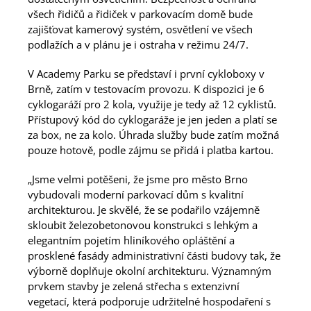
všech řidičů a řidiček v parkovacím domě bude
zajišťovat kamerový systém, osvětlení ve všech
podlažích a v plánu je i ostraha v režimu 24/7.
V Academy Parku se představí i první cykloboxy v
Brně, zatím v testovacím provozu. K dispozici je 6
cyklogaráží pro 2 kola, využije je tedy až 12 cyklistů.
Přístupový kód do cyklogaráže je jen jeden a platí se
za box, ne za kolo. Úhrada služby bude zatím možná
pouze hotově, podle zájmu se přidá i platba kartou.
„Jsme velmi potěšeni, že jsme pro město Brno
vybudovali moderní parkovací dům s kvalitní
architekturou. Je skvělé, že se podařilo vzájemně
skloubit železobetonovou konstrukci s lehkým a
elegantním pojetím hliníkového opláštění a
prosklené fasády administrativní části budovy tak, že
výborně doplňuje okolní architekturu. Významným
prvkem stavby je zelená střecha s extenzivní
vegetací, která podporuje udržitelné hospodaření s