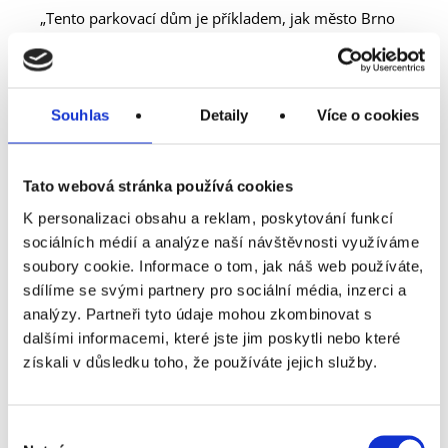
„Tento parkovací dům je příkladem, jak město Brno
pracuje na systémovém řešení parkování. Je to
dokončená investice do budoucnosti, která podpoří
plynulejší a udržitelnější dopravu v našem městě.
Strategická poloha umožní lidem, kteří v Academy
Souhlas
Detaily
Více o cookies
Parku ponechají auto, zařídit si věci v blízkých
institucích, univerzitách nebo pracovištích magistrátu
nebo nasednout na městskou hromadnou dopravu a
Tato webová stránka používá cookies
pokračovat dál například do centra nebo do dalších
čtvrtí,“ řekl
radní města Brna pro oblast dopravy
K personalizaci obsahu a reklam, poskytování funkcí
Petr Kratochvíl
. Kromě klasického parkování bude
sociálních médií a analýze naší návštěvnosti využíváme
možné si zde zakoupit dlouhodobé parkovací
soubory cookie. Informace o tom, jak náš web používáte,
oprávnění. Pro tyto účely bude sloužit čtvrté patro
sdílíme se svými partnery pro sociální média, inzerci a
parkovacího domu.
analýzy. Partneři tyto údaje mohou zkombinovat s
dalšími informacemi, které jste jim poskytli nebo které
Venkovní plocha bude fungovat v režimu zóny B
získali v důsledku toho, že používáte jejich služby.
rezidentního parkování.
Zhotovitelem byla společnost STRABAG, ta projekt
Výběr
realizovala za 465 milionů korun bez DPH. „Z celkové