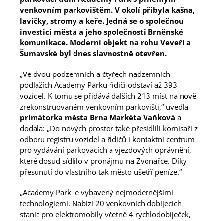
INFORMAČNÍ CENTRUM
venkovním parkovištěm. V okolí přibyla kašna,
lavičky, stromy a keře. Jedná se o společnou
O NÁS
investici města a jeho společnosti Brněnské
komunikace. Moderní objekt na rohu Veveří a
NAŠE PROJEKTY
Šumavské byl dnes slavnostně otevřen.
KARIÉRA
„Ve dvou podzemních a čtyřech nadzemních
podlažích Academy Parku řidiči odstaví až 393
NABÍZENÉ SLUŽBY
vozidel. K tomu se přidává dalších 213 míst na nově
zrekonstruovaném venkovním parkovišti,“ uvedla
KONTAKTY
primátorka města Brna Markéta Vaňková
a
dodala: „Do nových prostor také přesídlili komisaři z
odboru registru vozidel a řidičů i kontaktní centrum
EN
pro vydávání parkovacích a vjezdových oprávnění,
které dosud sídlilo v pronájmu na Zvonařce. Díky
CZ
přesunutí do vlastního tak město ušetří peníze.“
D
„Academy Park je vybavený nejmodernějšími
technologiemi. Nabízí 20 venkovních dobíjecích
stanic pro elektromobily včetně 4 rychlodobíječek,