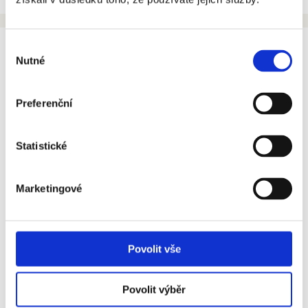
INFORMAČNÍ CENTRUM
O NÁS
Výběr
Copyright © Brněnské komunikace a.s., 1995–2026.
Brněnské komunikace a.s. na Facebooku
Nutné
souhlasu
NAŠE PROJEKTY
Brněnské komunikace a.s. na síti X
Sledujte plánované blokové čištění v Brně
KARIÉRA
Preferenční
Držitel certifikátu systému jakosti dle
ČSN EN ISO 9001
,
14001
,
45001
,
ISO/IEC 27001
a
ČSN 01 0391
NABÍZENÉ SLUŽBY
Statistické
KONTAKTY
Marketingové
EN
CZ
Povolit vše
D
Povolit výběr