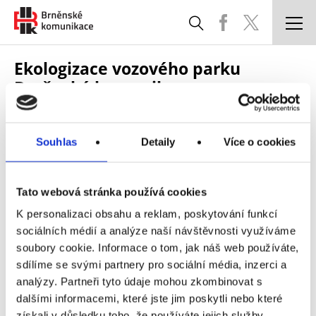
DOPRAVNÍ SITUACE
Ekologizace vozového parku
Brněnské komunikace a.s.
PARKOVÁNÍ A ODTAŽENÁ VOZIDLA
SPRÁVA A ÚDRŽBA KOMUNIKACÍ
Zpět
Informační centrum
Souhlas
Detaily
Více o cookies
STAVBY
24. 7. 2026 |
Ekologizace vozového parku Brněnské
komunikace a.s. - 2026
CHYTRÉ MĚSTO
Tato webová stránka používá cookies
K personalizaci obsahu a reklam, poskytování funkcí
KOORDINACE UZAVÍREK
22. 11. 2021 |
Ekologizace vozového parku Brněnské
sociálních médií a analýze naší návštěvnosti využíváme
komunikace a.s. - 2021
soubory cookie. Informace o tom, jak náš web používáte,
ČASTÉ DOTAZY
sdílíme se svými partnery pro sociální média, inzerci a
22. 11. 2021 |
Ekologizace vozového parku Brněnské
analýzy. Partneři tyto údaje mohou zkombinovat s
komunikace a.s. - 2017
POTŘEBUJI SI VYŘÍDIT
dalšími informacemi, které jste jim poskytli nebo které
získali v důsledku toho, že používáte jejich služby.