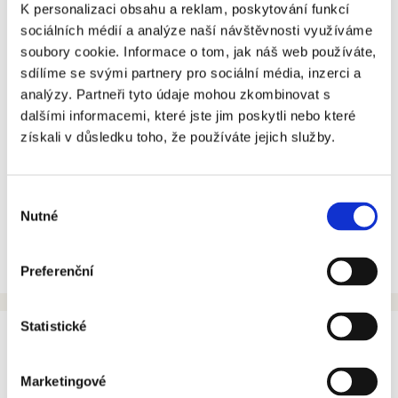
INFORMAČNÍ CENTRUM
K personalizaci obsahu a reklam, poskytování funkcí
sociálních médií a analýze naší návštěvnosti využíváme
Při podání žádosti přes webový formulář musí být
O NÁS
soubory cookie. Informace o tom, jak náš web používáte,
vyplněny všechny povinné položky označené *. V
sdílíme se svými partnery pro sociální média, inzerci a
mapě lze zakreslit vícero polygonů zájmového území
NAŠE PROJEKTY
a pro upřesnění je možno přiložit soubory s oblastí
analýzy. Partneři tyto údaje mohou zkombinovat s
zájmu ve formátech PDF, JPG, PNG nebo HEIC.
dalšími informacemi, které jste jim poskytli nebo které
KARIÉRA
Alespoň jedno zájmové území musí být vždy
získali v důsledku toho, že používáte jejich služby.
zakresleno. Ve formuláři je i jednoduchý návod k
NABÍZENÉ SLUŽBY
vyplnění žádosti.
Výběr
Na adrese
KONTAKTY
techmap@bkom.cz
lze sdělit případné
Nutné
souhlasu
technické problémy.
EN
Preferenční
CZ
Statistické
D
Copyright © Brněnské komunikace a.s., 1995–2026.
Brněnské komunikace a.s. na Facebooku
Brněnské komunikace a.s. na síti X
Marketingové
Sledujte plánované blokové čištění v Brně