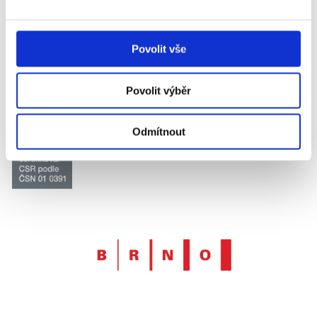
Držitel certifikátu systému jakosti dle
ČSN EN ISO 9001
,
14001
,
45001
,
ISO/IEC 27001
a
ČSN 01 0391
Povolit vše
Povolit výběr
Odmítnout