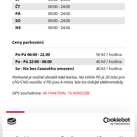
ČT
00:00 - 24:00
PÁ
00:00 - 24:00
SO
00:00 - 24:00
NE
00:00 - 24:00
Ceny parkování:
Po-Pá 06:00 - 22.00
50 Kč / hodina
Po - Pá 22:00 - 06:00
40 Kč / hodina
So - Ne bez časového omezení
40 Kč / hodina
Parkovné je možné uhradit také kartou. Na střeše PD je 20 míst pro
LPG/CNG vozidla. V PD jsou 4 místa, kde lze dobíjet elektromobily.
GPS souřadnice:
49.1944700N, 16.6056528E
105
/ 110
P + R parkovací dům RIVER PARK, Polní 1033/35