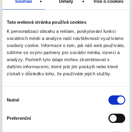
Souhlas
Detaily
Více o cookies
Parkovací dům PINKI PARK - Brno, Kopečná
0
/ 88
998/24
Tato webová stránka používá cookies
31
/ 80
Parkoviště Benešova - naproti hotelu Grand
K personalizaci obsahu a reklam, poskytování funkcí
sociálních médií a analýze naší návštěvnosti využíváme
soubory cookie. Informace o tom, jak náš web používáte,
46
/ 140
Parkoviště Veveří
sdílíme se svými partnery pro sociální média, inzerci a
analýzy. Partneři tyto údaje mohou zkombinovat s
250
/ 399
Parking u Janáčkova divadla
dalšími informacemi, které jste jim poskytli nebo které
získali v důsledku toho, že používáte jejich služby.
133
/ 175
P+R u Ústředního hřbitova
Výběr
Nutné
souhlasu
59
/ 74
P+R Líšeň u Zetoru
Preferenční
-
/ -
Parkovací dům ACADEMY PARK