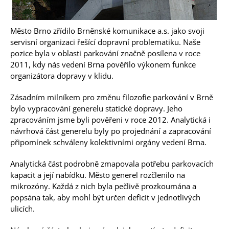
Město Brno zřídilo Brněnské komunikace a.s. jako svoji
servisní organizaci řešící dopravní problematiku. Naše
pozice byla v oblasti parkování značně posílena v roce
2011, kdy nás vedení Brna pověřilo výkonem funkce
organizátora dopravy v klidu.
Zásadním milníkem pro změnu filozofie parkování v Brně
bylo vypracování generelu statické dopravy. Jeho
zpracováním jsme byli pověřeni v roce 2012. Analytická i
návrhová část generelu byly po projednání a zapracování
připomínek schváleny kolektivními orgány vedení Brna.
Analytická část podrobně zmapovala potřebu parkovacích
kapacit a její nabídku. Město generel rozčlenilo na
mikrozóny. Každá z nich byla pečlivě prozkoumána a
popsána tak, aby mohl být určen deficit v jednotlivých
ulicích.