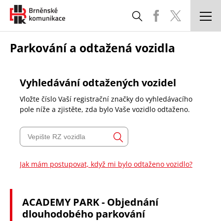
DOPRAVNÍ SITUACE
Parkování a odtažená vozidla
PARKOVÁNÍ A ODTAŽENÁ VOZIDLA
Vyhledávání odtažených vozidel
SPRÁVA A ÚDRŽBA KOMUNIKACÍ
Vložte číslo Vaší registrační značky do vyhledávacího
pole níže a zjistěte, zda bylo Vaše vozidlo odtaženo.
STAVBY
CHYTRÉ MĚSTO
KOORDINACE UZAVÍREK
Jak mám postupovat, když mi bylo odtaženo vozidlo?
ČASTÉ DOTAZY
ACADEMY PARK - Objednání
POTŘEBUJI SI VYŘÍDIT
dlouhodobého parkování