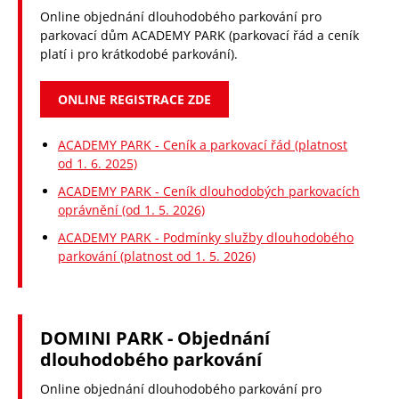
INFORMAČNÍ CENTRUM
Online objednání dlouhodobého parkování pro
parkovací dům ACADEMY PARK (parkovací řád a ceník
O NÁS
platí i pro krátkodobé parkování).
NAŠE PROJEKTY
ONLINE REGISTRACE ZDE
KARIÉRA
ACADEMY PARK - Ceník a parkovací řád (platnost
od 1. 6. 2025)
NABÍZENÉ SLUŽBY
ACADEMY PARK - Ceník dlouhodobých parkovacích
oprávnění (od 1. 5. 2026)
KONTAKTY
ACADEMY PARK - Podmínky služby dlouhodobého
EN
parkování (platnost od 1. 5. 2026)
CZ
D
DOMINI PARK - Objednání
dlouhodobého parkování
Online objednání dlouhodobého parkování pro