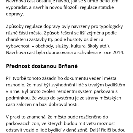
Návrhová část obsahuje návod, jak se s tímto deficitem
vypořádat, a navrhla novou filozofii regulace statické
dopravy.
Způsoby regulace dopravy byly navrženy pro typologicky
různé části města. Způsob řešení se liší zejména podle
charakteru zástavby (tj. podle hustoty osídlení a
vybavenosti – obchody, služby, kultura, školy atd.).
Návrhová část byla dopracována a schválena v roce 2014.
Přednost dostanou Brňané
Při tvorbě tohoto zásadního dokumentu vedení města
rozhodlo, že musí být zvýhodněni lidé s trvalým bydlištěm
v Brně. Byl proto zvolen rezidentní systém parkování s
podmínkou, že vstup do systému je ze strany městských
částí založen na bázi dobrovolnosti.
V praxi to znamená, že město bude rozčleněno do
parkovacích zón, ve kterých budou mít větší možnost
odstavit vozidlo lidé bydlící v dané zóně. Další řidiči budou