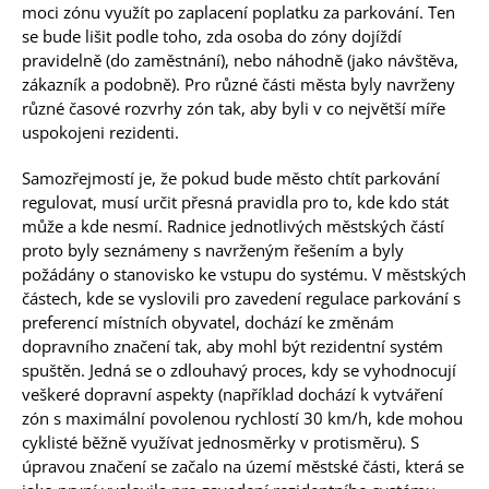
moci zónu využít po zaplacení poplatku za parkování. Ten
se bude lišit podle toho, zda osoba do zóny dojíždí
pravidelně (do zaměstnání), nebo náhodně (jako návštěva,
zákazník a podobně). Pro různé části města byly navrženy
různé časové rozvrhy zón tak, aby byli v co největší míře
uspokojeni rezidenti.
Samozřejmostí je, že pokud bude město chtít parkování
regulovat, musí určit přesná pravidla pro to, kde kdo stát
může a kde nesmí. Radnice jednotlivých městských částí
proto byly seznámeny s navrženým řešením a byly
požádány o stanovisko ke vstupu do systému. V městských
částech, kde se vyslovili pro zavedení regulace parkování s
preferencí místních obyvatel, dochází ke změnám
dopravního značení tak, aby mohl být rezidentní systém
spuštěn. Jedná se o zdlouhavý proces, kdy se vyhodnocují
veškeré dopravní aspekty (například dochází k vytváření
zón s maximální povolenou rychlostí 30 km/h, kde mohou
cyklisté běžně využívat jednosměrky v protisměru). S
úpravou značení se začalo na území městské části, která se