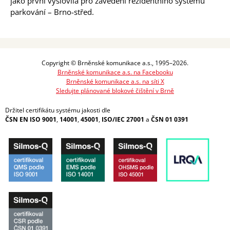
jako první vyslovila pro zavedení rezidentního systému
parkování – Brno-střed.
Copyright © Brněnské komunikace a.s., 1995–2026.
Brněnské komunikace a.s. na Facebooku
Brněnské komunikace a.s. na síti X
Sledujte plánované blokové čištění v Brně
Držitel certifikátu systému jakosti dle
ČSN EN ISO 9001
,
14001
,
45001
,
ISO/IEC 27001
a
ČSN 01 0391