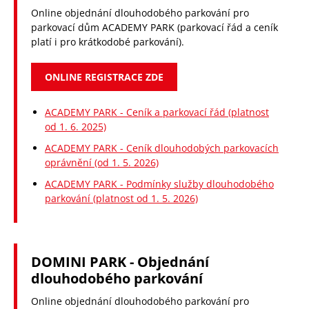
INFORMAČNÍ CENTRUM
Online objednání dlouhodobého parkování pro
parkovací dům ACADEMY PARK (parkovací řád a ceník
O NÁS
platí i pro krátkodobé parkování).
NAŠE PROJEKTY
ONLINE REGISTRACE ZDE
KARIÉRA
ACADEMY PARK - Ceník a parkovací řád (platnost
od 1. 6. 2025)
NABÍZENÉ SLUŽBY
ACADEMY PARK - Ceník dlouhodobých parkovacích
oprávnění (od 1. 5. 2026)
KONTAKTY
ACADEMY PARK - Podmínky služby dlouhodobého
EN
parkování (platnost od 1. 5. 2026)
CZ
D
DOMINI PARK - Objednání
dlouhodobého parkování
Online objednání dlouhodobého parkování pro