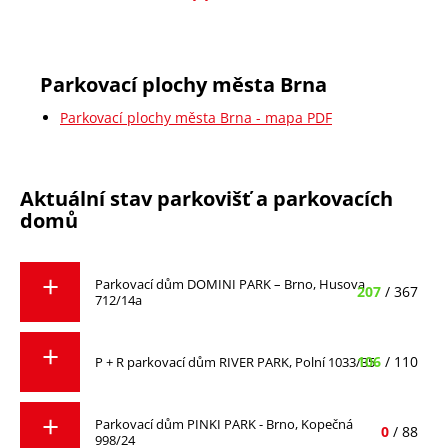
Parkovací plochy města Brna
Parkovací plochy města Brna - mapa PDF
Aktuální stav parkovišť a parkovacích
domů
Parkovací dům DOMINI PARK – Brno, Husova
207
/ 367
712/14a
106
/ 110
P + R parkovací dům RIVER PARK, Polní 1033/35
Parkovací dům PINKI PARK - Brno, Kopečná
0
/ 88
998/24