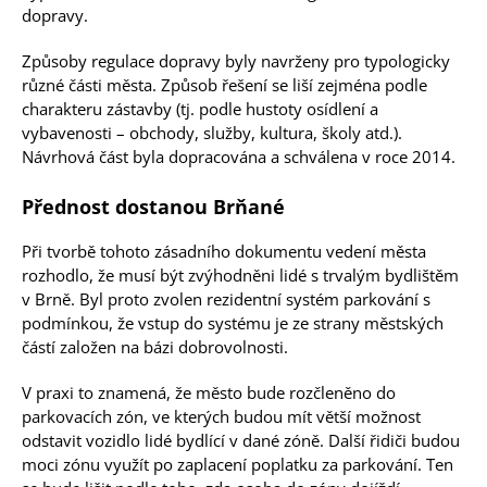
dopravy.
Způsoby regulace dopravy byly navrženy pro typologicky
různé části města. Způsob řešení se liší zejména podle
charakteru zástavby (tj. podle hustoty osídlení a
vybavenosti – obchody, služby, kultura, školy atd.).
Návrhová část byla dopracována a schválena v roce 2014.
Přednost dostanou Brňané
Při tvorbě tohoto zásadního dokumentu vedení města
rozhodlo, že musí být zvýhodněni lidé s trvalým bydlištěm
v Brně. Byl proto zvolen rezidentní systém parkování s
podmínkou, že vstup do systému je ze strany městských
částí založen na bázi dobrovolnosti.
V praxi to znamená, že město bude rozčleněno do
parkovacích zón, ve kterých budou mít větší možnost
odstavit vozidlo lidé bydlící v dané zóně. Další řidiči budou
moci zónu využít po zaplacení poplatku za parkování. Ten