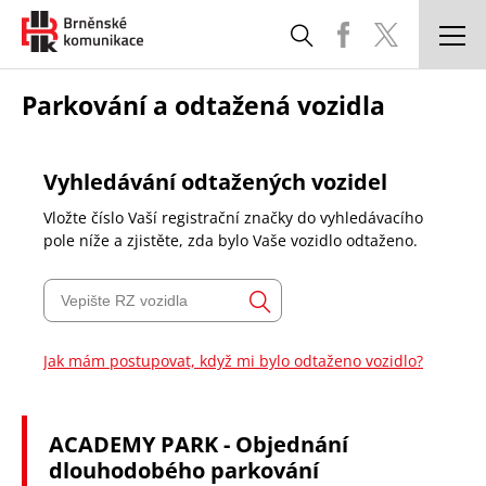
DOPRAVNÍ SITUACE
Parkování a odtažená vozidla
PARKOVÁNÍ A ODTAŽENÁ VOZIDLA
Vyhledávání odtažených vozidel
SPRÁVA A ÚDRŽBA KOMUNIKACÍ
Vložte číslo Vaší registrační značky do vyhledávacího
pole níže a zjistěte, zda bylo Vaše vozidlo odtaženo.
STAVBY
CHYTRÉ MĚSTO
KOORDINACE UZAVÍREK
Jak mám postupovat, když mi bylo odtaženo vozidlo?
ČASTÉ DOTAZY
ACADEMY PARK - Objednání
POTŘEBUJI SI VYŘÍDIT
dlouhodobého parkování