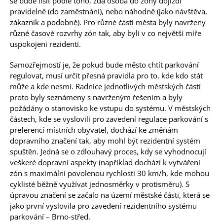
se bude lišit podle toho, zda osoba do zóny dojíždí
pravidelně (do zaměstnání), nebo náhodně (jako návštěva,
zákazník a podobně). Pro různé části města byly navrženy
různé časové rozvrhy zón tak, aby byli v co největší míře
uspokojeni rezidenti.
Samozřejmostí je, že pokud bude město chtít parkování
regulovat, musí určit přesná pravidla pro to, kde kdo stát
může a kde nesmí. Radnice jednotlivých městských částí
proto byly seznámeny s navrženým řešením a byly
požádány o stanovisko ke vstupu do systému. V městských
částech, kde se vyslovili pro zavedení regulace parkování s
preferencí místních obyvatel, dochází ke změnám
dopravního značení tak, aby mohl být rezidentní systém
spuštěn. Jedná se o zdlouhavý proces, kdy se vyhodnocují
veškeré dopravní aspekty (například dochází k vytváření
zón s maximální povolenou rychlostí 30 km/h, kde mohou
cyklisté běžně využívat jednosměrky v protisměru). S
úpravou značení se začalo na území městské části, která se
jako první vyslovila pro zavedení rezidentního systému
parkování – Brno-střed.