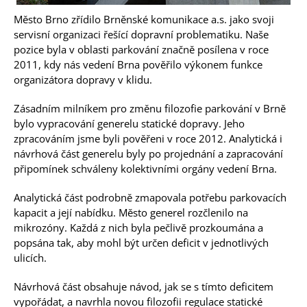
Město Brno zřídilo Brněnské komunikace a.s. jako svoji
servisní organizaci řešící dopravní problematiku. Naše
pozice byla v oblasti parkování značně posílena v roce
2011, kdy nás vedení Brna pověřilo výkonem funkce
organizátora dopravy v klidu.
Zásadním milníkem pro změnu filozofie parkování v Brně
bylo vypracování generelu statické dopravy. Jeho
zpracováním jsme byli pověřeni v roce 2012. Analytická i
návrhová část generelu byly po projednání a zapracování
připomínek schváleny kolektivními orgány vedení Brna.
Analytická část podrobně zmapovala potřebu parkovacích
kapacit a její nabídku. Město generel rozčlenilo na
mikrozóny. Každá z nich byla pečlivě prozkoumána a
popsána tak, aby mohl být určen deficit v jednotlivých
ulicích.
Návrhová část obsahuje návod, jak se s tímto deficitem
vypořádat, a navrhla novou filozofii regulace statické