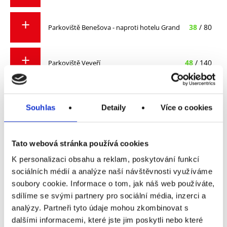
38
/ 80
Parkoviště Benešova - naproti hotelu Grand
48
/ 140
Parkoviště Veveří
259
/ 399
Parking u Janáčkova divadla
Souhlas
Detaily
Více o cookies
133
/ 175
P+R u Ústředního hřbitova
Tato webová stránka používá cookies
K personalizaci obsahu a reklam, poskytování funkcí
59
/ 74
P+R Líšeň u Zetoru
sociálních médií a analýze naší návštěvnosti využíváme
soubory cookie. Informace o tom, jak náš web používáte,
sdílíme se svými partnery pro sociální média, inzerci a
-
/ -
Parkovací dům ACADEMY PARK
analýzy. Partneři tyto údaje mohou zkombinovat s
dalšími informacemi, které jste jim poskytli nebo které