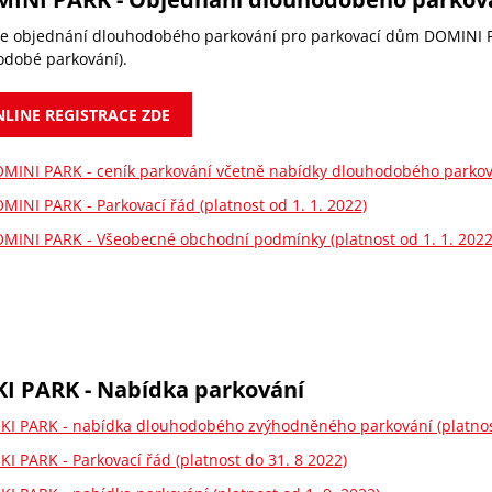
e objednání dlouhodobého parkování pro parkovací dům DOMINI PAR
odobé parkování).
LINE REGISTRACE ZDE
MINI PARK - ceník parkování včetně nabídky dlouhodobého parkován
MINI PARK - Parkovací řád (platnost od 1. 1. 2022)
MINI PARK - Všeobecné obchodní podmínky (platnost od 1. 1. 2022
KI PARK - Nabídka parkování
KI PARK - nabídka dlouhodobého zvýhodněného parkování (platnost
KI PARK - Parkovací řád (platnost do 31. 8 2022)