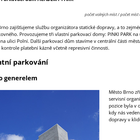
počet volných míst / počet míst 
rno zajišťujeme službu organizátora statické dopravy, a to zejm
kovného. Provozujeme tři vlastní parkovací domy: PINKI PARK na 
na ulici Polní. Další parkovací dům stavíme v centrální části měst
 kontrole platební kázně včetně represivní činnosti.
ntní parkování
to generelem
Město Brno zří
servisní organ
pozice byla v 
kdy nás veden
dopravy v klid