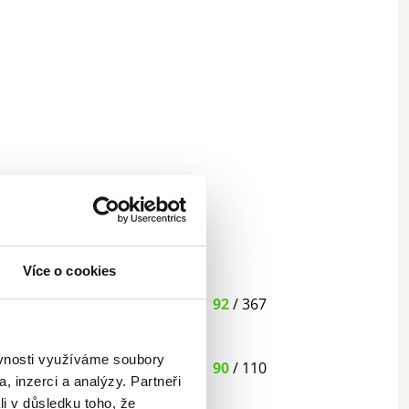
Více o cookies
92
/ 367
ěvnosti využíváme soubory
90
/ 110
, inzerci a analýzy. Partneři
li v důsledku toho, že