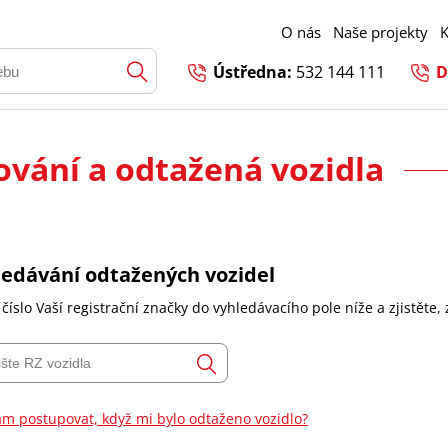
O nás
Naše projekty
K
Ústředna:
532 144 111
D
ování a odtažená vozidla
ledávání odtažených vozidel
 číslo Vaší registrační značky do vyhledávacího pole níže a zjistěte,
m postupovat, když mi bylo odtaženo vozidlo?