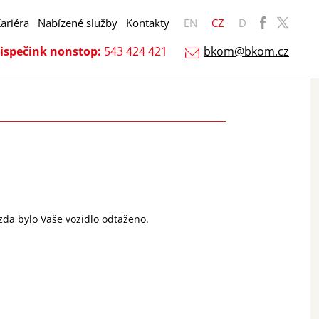
ariéra
Nabízené služby
Kontakty
EN
CZ
D
ispečink nonstop:
543 424 421
bkom@bkom.cz
 zda bylo Vaše vozidlo odtaženo.