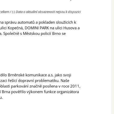
celkem / (-) Data o aktuální obsazenosti nejsou k dispozici
éna správu automatů a pokladen sloužících k
ulici Kopečná, DOMINI PARK na ulici Husova a
a. Společně s Městskou policií Brno se
dilo Brněnské komunikace a.s. jako svoji
izaci řešící dopravní problematiku. Naše
oblasti parkování značně posílena v roce 2011,
í Brna pověřilo výkonem funkce organizátora
u.