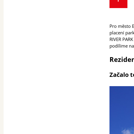
Pro město B
placení par
RIVER PARK 
podílíme na
Rezide
Začalo 