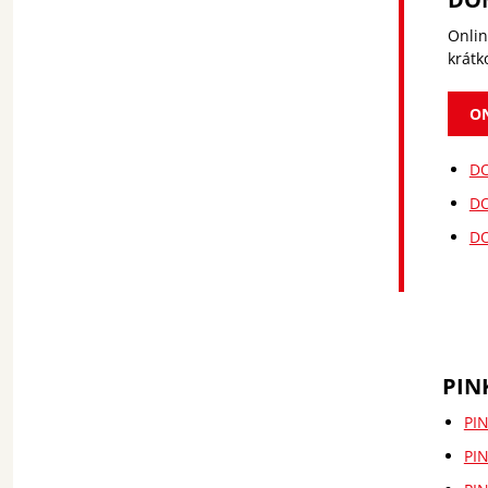
Onlin
krátk
ON
DO
DO
DO
PIN
PIN
PIN