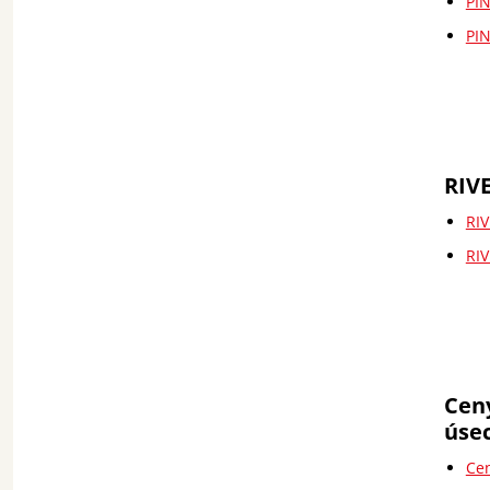
PIN
PIN
RIV
RIV
RIV
Ceny
úse
Cen