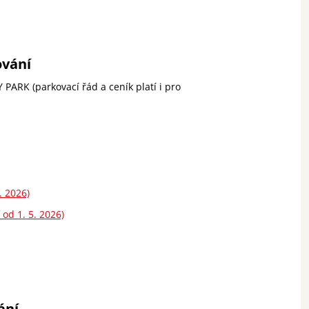
vání
RK (parkovací řád a ceník platí i pro
 2026)
d 1. 5. 2026)
ání