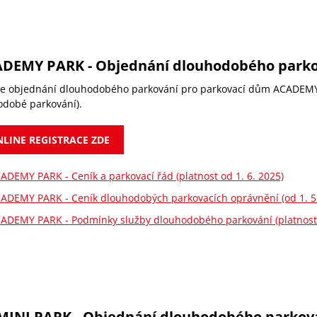
DEMY PARK - Objednání dlouhodobého parko
e objednání dlouhodobého parkování pro parkovací dům ACADEMY PA
odobé parkování).
LINE REGISTRACE ZDE
ADEMY PARK - Ceník a parkovací řád (platnost od 1. 6. 2025)
ADEMY PARK - Ceník dlouhodobých parkovacích oprávnění (od 1. 5.
ADEMY PARK - Podmínky služby dlouhodobého parkování (platnost o
INI PARK - Objednání dlouhodobého parkov