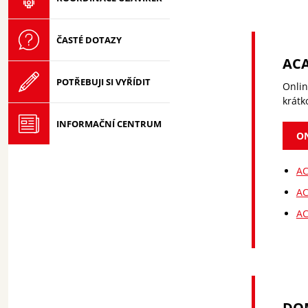
ČASTÉ DOTAZY
ACA
POTŘEBUJI SI VYŘÍDIT
Onlin
krátk
INFORMAČNÍ CENTRUM
ON
AC
AC
AC
DOM