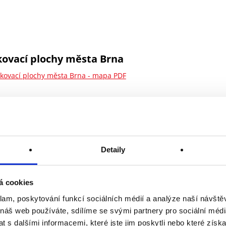
kovací plochy města Brna
kovací plochy města Brna - mapa PDF
í stav parkovišť a parkovacích domů
Detaily
Parkovací dům DOMINI PARK – Brno, Husova 712/14a
á cookies
klam, poskytování funkcí sociálních médií a analýze naší návšt
P + R parkovací dům RIVER PARK, Polní 1033/35
 náš web používáte, sdílíme se svými partnery pro sociální média
 s dalšími informacemi, které jste jim poskytli nebo které získa