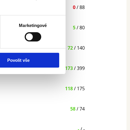
0
/ 88
Marketingové
5
/ 80
72
/ 140
Povolit vše
173
/ 399
118
/ 175
58
/ 74
-
/ -