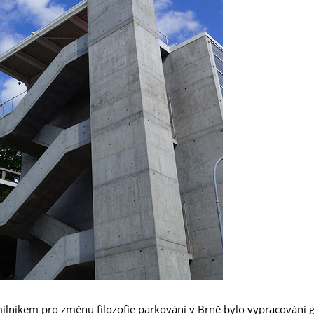
lníkem pro změnu filozofie parkování v Brně bylo vypracování g