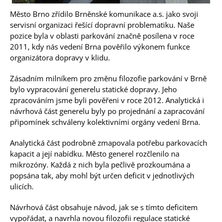
Město Brno zřídilo Brněnské komunikace a.s. jako svoji
servisní organizaci řešící dopravní problematiku. Naše
pozice byla v oblasti parkování značně posílena v roce
2011, kdy nás vedení Brna pověřilo výkonem funkce
organizátora dopravy v klidu.
Zásadním milníkem pro změnu filozofie parkování v Brně
bylo vypracování generelu statické dopravy. Jeho
zpracováním jsme byli pověřeni v roce 2012. Analytická i
návrhová část generelu byly po projednání a zapracování
připomínek schváleny kolektivními orgány vedení Brna.
Analytická část podrobně zmapovala potřebu parkovacích
kapacit a její nabídku. Město generel rozčlenilo na
mikrozóny. Každá z nich byla pečlivě prozkoumána a
popsána tak, aby mohl být určen deficit v jednotlivých
ulicích.
Návrhová část obsahuje návod, jak se s tímto deficitem
vypořádat, a navrhla novou filozofii regulace statické