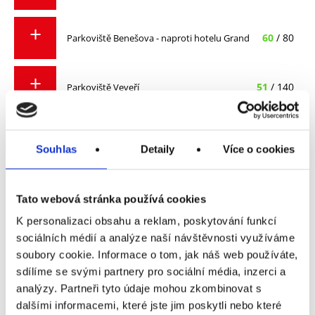
60
/ 80
Parkoviště Benešova - naproti hotelu Grand
51
/ 140
Parkoviště Veveří
304
/ 399
Parking u Janáčkova divadla
Souhlas
Detaily
Více o cookies
141
/ 175
P+R u Ústředního hřbitova
Tato webová stránka používá cookies
K personalizaci obsahu a reklam, poskytování funkcí
58
/ 74
P+R Líšeň u Zetoru
sociálních médií a analýze naší návštěvnosti využíváme
soubory cookie. Informace o tom, jak náš web používáte,
sdílíme se svými partnery pro sociální média, inzerci a
-
/ -
Parkovací dům ACADEMY PARK
analýzy. Partneři tyto údaje mohou zkombinovat s
dalšími informacemi, které jste jim poskytli nebo které