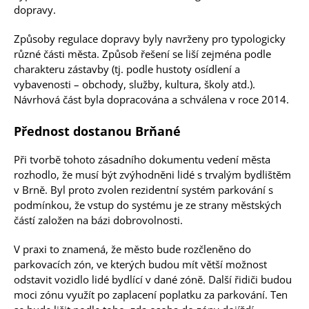
dopravy.
Způsoby regulace dopravy byly navrženy pro typologicky
různé části města. Způsob řešení se liší zejména podle
charakteru zástavby (tj. podle hustoty osídlení a
vybavenosti – obchody, služby, kultura, školy atd.).
Návrhová část byla dopracována a schválena v roce 2014.
Přednost dostanou Brňané
Při tvorbě tohoto zásadního dokumentu vedení města
rozhodlo, že musí být zvýhodněni lidé s trvalým bydlištěm
v Brně. Byl proto zvolen rezidentní systém parkování s
podmínkou, že vstup do systému je ze strany městských
částí založen na bázi dobrovolnosti.
V praxi to znamená, že město bude rozčleněno do
parkovacích zón, ve kterých budou mít větší možnost
odstavit vozidlo lidé bydlící v dané zóně. Další řidiči budou
moci zónu využít po zaplacení poplatku za parkování. Ten