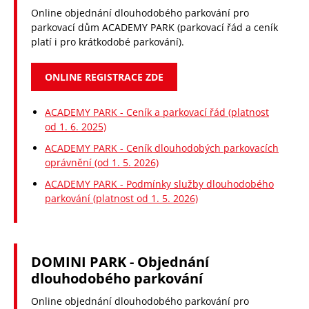
INFORMAČNÍ CENTRUM
Online objednání dlouhodobého parkování pro
parkovací dům ACADEMY PARK (parkovací řád a ceník
O NÁS
platí i pro krátkodobé parkování).
NAŠE PROJEKTY
ONLINE REGISTRACE ZDE
KARIÉRA
ACADEMY PARK - Ceník a parkovací řád (platnost
od 1. 6. 2025)
NABÍZENÉ SLUŽBY
ACADEMY PARK - Ceník dlouhodobých parkovacích
oprávnění (od 1. 5. 2026)
KONTAKTY
ACADEMY PARK - Podmínky služby dlouhodobého
EN
parkování (platnost od 1. 5. 2026)
CZ
D
DOMINI PARK - Objednání
dlouhodobého parkování
Online objednání dlouhodobého parkování pro