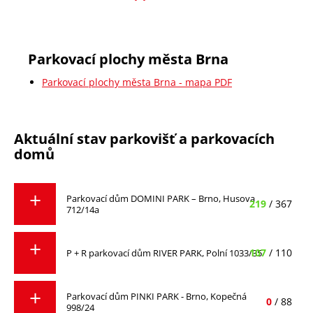
Parkovací plochy města Brna
Parkovací plochy města Brna - mapa PDF
Aktuální stav parkovišť a parkovacích
domů
Parkovací dům DOMINI PARK – Brno, Husova
219
/ 367
712/14a
107
/ 110
P + R parkovací dům RIVER PARK, Polní 1033/35
Parkovací dům PINKI PARK - Brno, Kopečná
0
/ 88
998/24