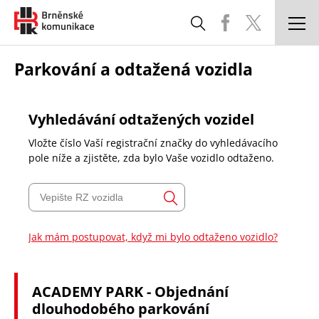
DOPRAVNÍ SITUACE
Parkování a odtažená vozidla
PARKOVÁNÍ A ODTAŽENÁ VOZIDLA
Vyhledávání odtažených vozidel
SPRÁVA A ÚDRŽBA KOMUNIKACÍ
Vložte číslo Vaší registrační značky do vyhledávacího
pole níže a zjistěte, zda bylo Vaše vozidlo odtaženo.
STAVBY
CHYTRÉ MĚSTO
KOORDINACE UZAVÍREK
Jak mám postupovat, když mi bylo odtaženo vozidlo?
ČASTÉ DOTAZY
ACADEMY PARK - Objednání
POTŘEBUJI SI VYŘÍDIT
dlouhodobého parkování