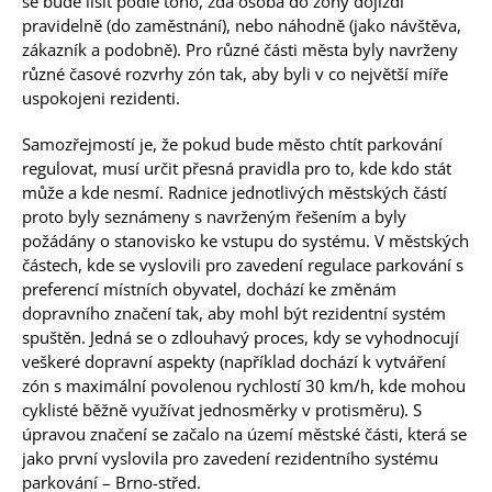
se bude lišit podle toho, zda osoba do zóny dojíždí
pravidelně (do zaměstnání), nebo náhodně (jako návštěva,
zákazník a podobně). Pro různé části města byly navrženy
různé časové rozvrhy zón tak, aby byli v co největší míře
uspokojeni rezidenti.
Samozřejmostí je, že pokud bude město chtít parkování
regulovat, musí určit přesná pravidla pro to, kde kdo stát
může a kde nesmí. Radnice jednotlivých městských částí
proto byly seznámeny s navrženým řešením a byly
požádány o stanovisko ke vstupu do systému. V městských
částech, kde se vyslovili pro zavedení regulace parkování s
preferencí místních obyvatel, dochází ke změnám
dopravního značení tak, aby mohl být rezidentní systém
spuštěn. Jedná se o zdlouhavý proces, kdy se vyhodnocují
veškeré dopravní aspekty (například dochází k vytváření
zón s maximální povolenou rychlostí 30 km/h, kde mohou
cyklisté běžně využívat jednosměrky v protisměru). S
úpravou značení se začalo na území městské části, která se
jako první vyslovila pro zavedení rezidentního systému
parkování – Brno-střed.